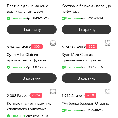
Платье в длине макси с
Костюм с брюками палаццо
вертикальным швом
из футера
В наличии
Арт.
843-24-25
В наличии
Арт.
701-23-24
В корзину
В корзину
5 943 ₽
-30%
5 943 ₽
-30%
8 490 ₽
8 490 ₽
Худи Miza Club из
Худи Miza Club из
премиального футера
премиального футера
В наличии
Арт.
889-22-25
В наличии
Арт.
889-22-25
В корзину
В корзину
2 303 ₽
-30%
1 912 ₽
-20%
3 290 ₽
2 390 ₽
Комплект с легинсами из
Футболка базовая Organic
хлопкового трикотажа
В наличии
Арт.
256-18-25
В наличии
Арт.
890-16-25