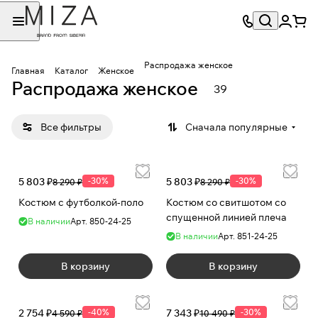
Распродажа женское
Главная
Каталог
Женское
Распродажа женское
39
Все фильтры
Сначала популярные
5 803 ₽
-30%
5 803 ₽
-30%
8 290 ₽
8 290 ₽
Костюм с футболкой-поло
Костюм со свитшотом со
спущенной линией плеча
В наличии
Арт.
850-24-25
В наличии
Арт.
851-24-25
В корзину
В корзину
2 754 ₽
-40%
7 343 ₽
-30%
4 590 ₽
10 490 ₽