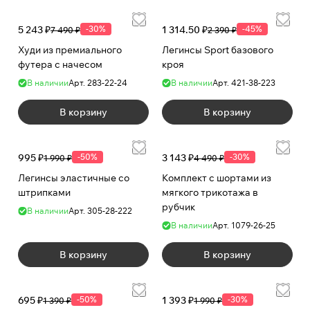
5 243 ₽
-30%
1 314.50 ₽
-45%
7 490 ₽
2 390 ₽
Худи из премиального
Легинсы Sport базового
футера с начесом
кроя
В наличии
Арт.
283-22-24
В наличии
Арт.
421-38-223
В корзину
В корзину
995 ₽
-50%
3 143 ₽
-30%
1 990 ₽
4 490 ₽
Легинсы эластичные со
Комплект с шортами из
штрипками
мягкого трикотажа в
рубчик
В наличии
Арт.
305-28-222
В наличии
Арт.
1079-26-25
В корзину
В корзину
695 ₽
-50%
1 393 ₽
-30%
1 390 ₽
1 990 ₽