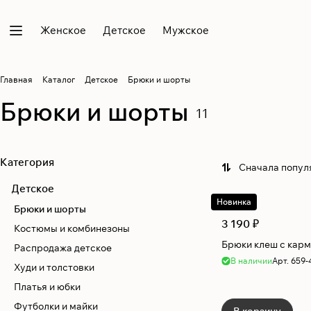
Женское
Детское
Мужское
Главная
Каталог
Детское
Брюки и шорты
Брюки и шорты
11
Категория
Сначала попул
Детское
Новинка
Брюки и шорты
3 190 ₽
Костюмы и комбинезоны
Брюки клеш с кар
Распродажа детcкое
В наличии
Арт.
659-
Худи и толстовки
Платья и юбки
Футболки и майки