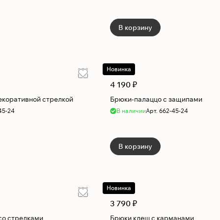
В корзину
Новинка
4 190 ₽
екоративной стрелкой
Брюки-палаццо с защипами
45-24
В наличии
Арт.
662-45-24
В корзину
Новинка
3 790 ₽
со стрелками
Брюки клеш с карманами