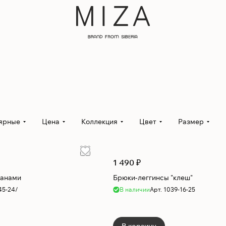
ярные
Цена
Коллекция
Цвет
Размер
1 490 ₽
манами
Брюки-леггинсы "клеш"
45-24/
В наличии
Арт.
1039-16-25